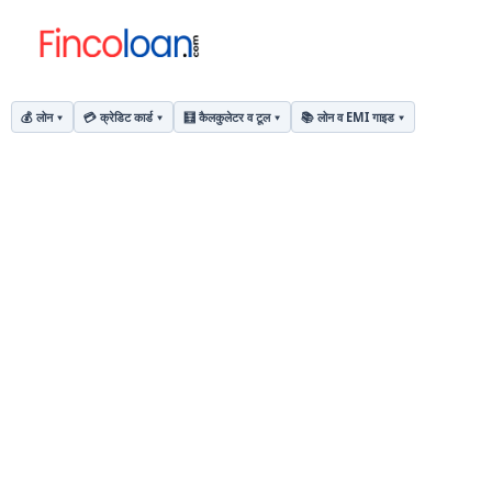
💰 लोन
💳 क्रेडिट कार्ड
🧮 कैलकुलेटर व टूल
📚 लोन व EMI गाइड