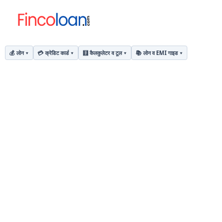
💰 लोन
💳 क्रेडिट कार्ड
🧮 कैलकुलेटर व टूल
📚 लोन व EMI गाइड