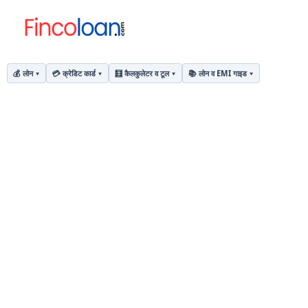
💰 लोन
💳 क्रेडिट कार्ड
🧮 कैलकुलेटर व टूल
📚 लोन व EMI गाइड