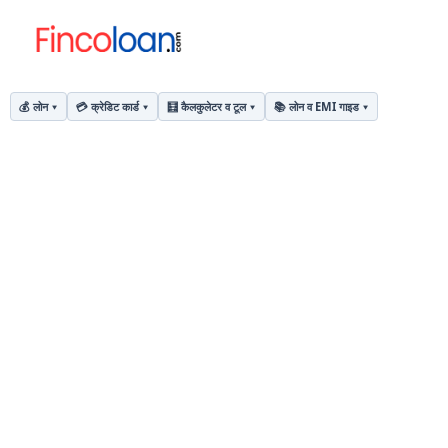
💰 लोन
💳 क्रेडिट कार्ड
🧮 कैलकुलेटर व टूल
📚 लोन व EMI गाइड