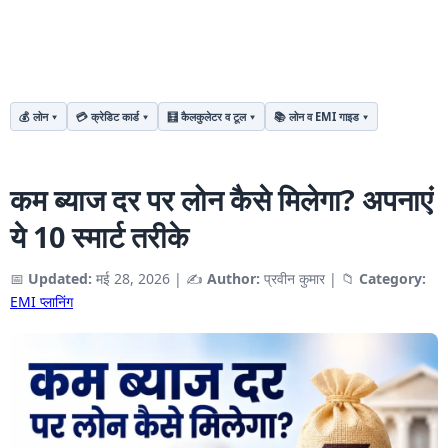
💰 लोन
💳 क्रेडिट कार्ड
🧮 कैलकुलेटर व टूल
📚 लोन व EMI गाइड
कम ब्याज दर पर लोन कैसे मिलेगा? अपनाएं
ये 10 स्मार्ट तरीके
📅
Updated:
मई 28, 2026
|
✍️
Author:
प्रवीन कुमार
|
📁
Category:
EMI प्लानिंग