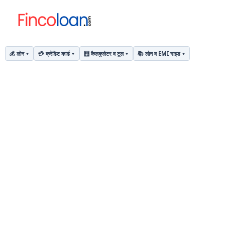
💰 लोन
💳 क्रेडिट कार्ड
🧮 कैलकुलेटर व टूल
📚 लोन व EMI गाइड