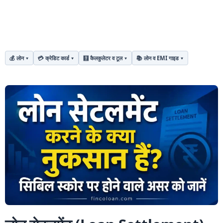
💰 लोन
💳 क्रेडिट कार्ड
🧮 कैलकुलेटर व टूल
📚 लोन व EMI गाइड