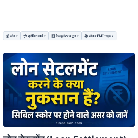
💰 लोन
💳 क्रेडिट कार्ड
🧮 कैलकुलेटर व टूल
📚 लोन व EMI गाइड