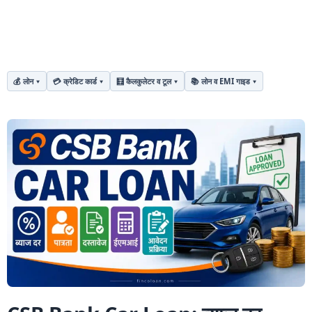
💰 लोन
💳 क्रेडिट कार्ड
🧮 कैलकुलेटर व टूल
📚 लोन व EMI गाइड