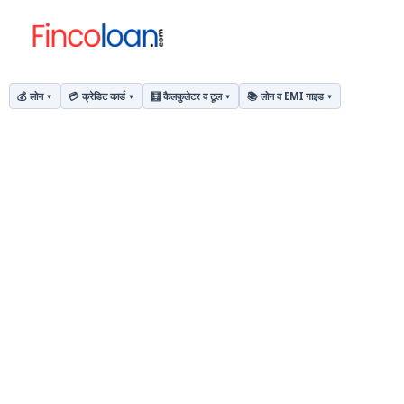
💰 लोन
💳 क्रेडिट कार्ड
🧮 कैलकुलेटर व टूल
📚 लोन व EMI गाइड