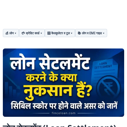
💰 लोन
💳 क्रेडिट कार्ड
🧮 कैलकुलेटर व टूल
📚 लोन व EMI गाइड