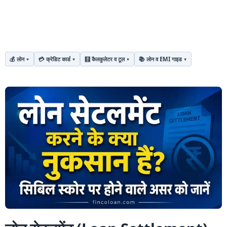
💰 लोन
💳 क्रेडिट कार्ड
🧮 कैलकुलेटर व टूल
📚 लोन व EMI गाइड