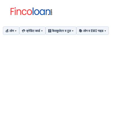
💰 लोन
💳 क्रेडिट कार्ड
🧮 कैलकुलेटर व टूल
📚 लोन व EMI गाइड