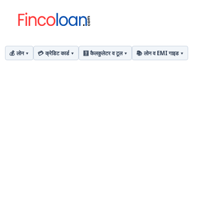
💰 लोन
💳 क्रेडिट कार्ड
🧮 कैलकुलेटर व टूल
📚 लोन व EMI गाइड