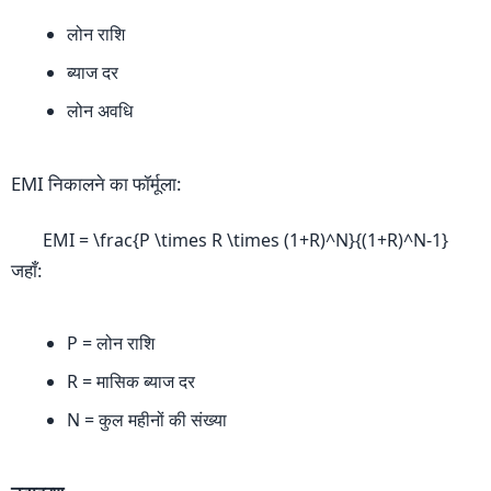
लोन राशि
ब्याज दर
लोन अवधि
EMI निकालने का फॉर्मूला:
EMI = \frac{P \times R \times (1+R)^N}{(1+R)^N-1}
जहाँ:
P = लोन राशि
R = मासिक ब्याज दर
N = कुल महीनों की संख्या