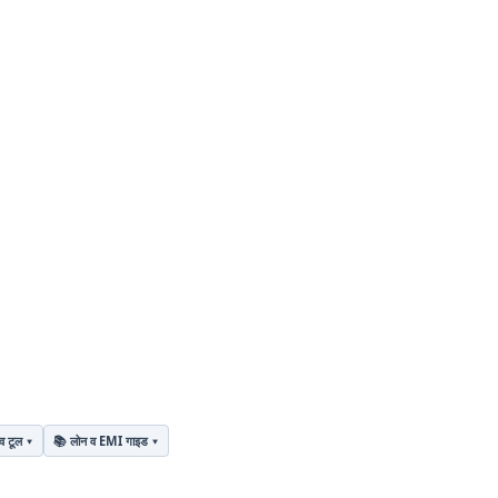
व टूल
📚 लोन व EMI गाइड