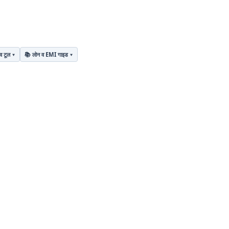
व टूल
📚 लोन व EMI गाइड