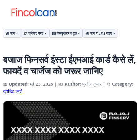
💰 लोन
💳 क्रेडिट कार्ड
🧮 कैलकुलेटर व टूल
📚 लोन व EMI गाइड
बजाज फिनसर्व इंस्टा ईएमआई कार्ड कैसे लें,
फायदें व चार्जेज को जरूर जानिए
📅
Updated:
मई 23, 2026
|
✍️
Author:
प्रवीन कुमार
|
📁
Category:
क्रेडिट कार्ड