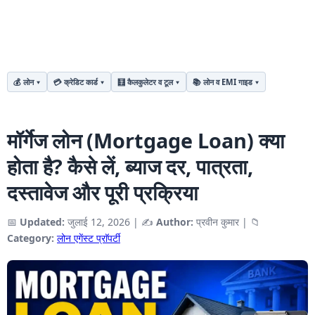
💰 लोन
💳 क्रेडिट कार्ड
🧮 कैलकुलेटर व टूल
📚 लोन व EMI गाइड
मॉर्गेज लोन (Mortgage Loan) क्या
होता है? कैसे लें, ब्याज दर, पात्रता,
दस्तावेज और पूरी प्रक्रिया
📅
Updated:
जुलाई 12, 2026
|
✍️
Author:
प्रवीन कुमार
|
📁
Category:
लोन एगेंस्ट प्राॅपर्टी