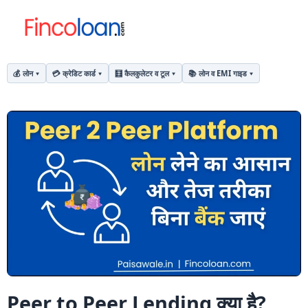
💰 लोन
💳 क्रेडिट कार्ड
🧮 कैलकुलेटर व टूल
📚 लोन व EMI गाइड
Peer to Peer Lending क्या है?