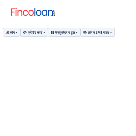
💰 लोन
💳 क्रेडिट कार्ड
🧮 कैलकुलेटर व टूल
📚 लोन व EMI गाइड