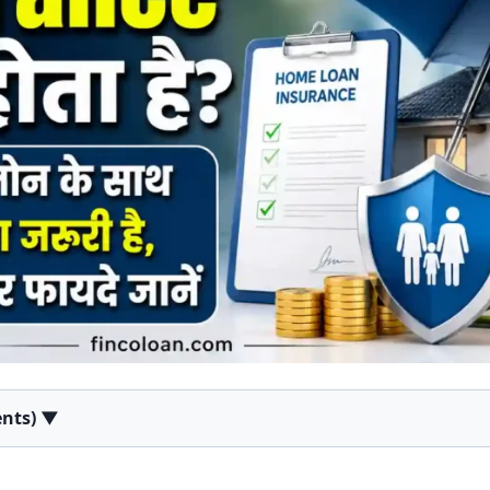
tents)
▼