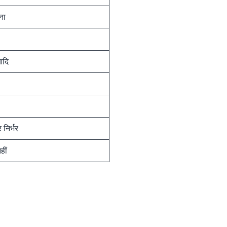
ना
आदि
निर्भर
हीं