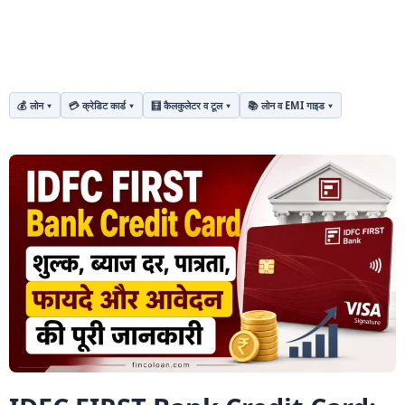
💰 लोन
💳 क्रेडिट कार्ड
🧮 कैलकुलेटर व टूल
📚 लोन व EMI गाइड