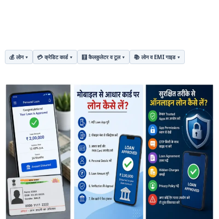
💰 लोन
💳 क्रेडिट कार्ड
🧮 कैलकुलेटर व टूल
📚 लोन व EMI गाइड