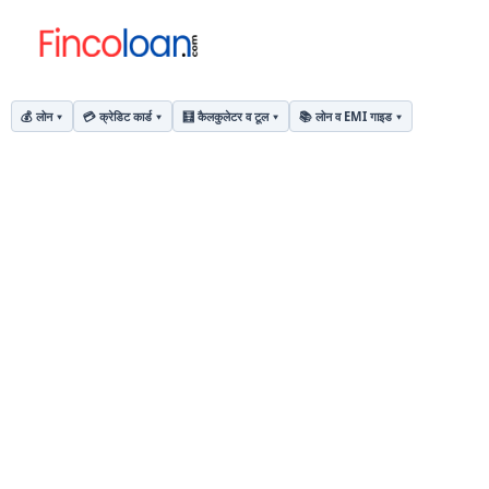
💰 लोन
💳 क्रेडिट कार्ड
🧮 कैलकुलेटर व टूल
📚 लोन व EMI गाइड