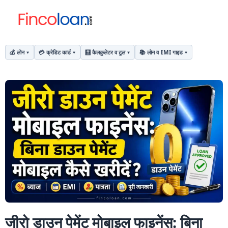
💰 लोन
💳 क्रेडिट कार्ड
🧮 कैलकुलेटर व टूल
📚 लोन व EMI गाइड
जीरो डाउन पेमेंट मोबाइल फाइनेंस: बिना