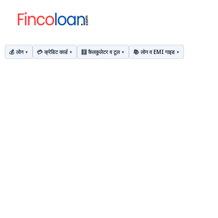
💰 लोन
💳 क्रेडिट कार्ड
🧮 कैलकुलेटर व टूल
📚 लोन व EMI गाइड