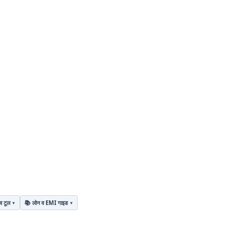
व टूल
📚 लोन व EMI गाइड