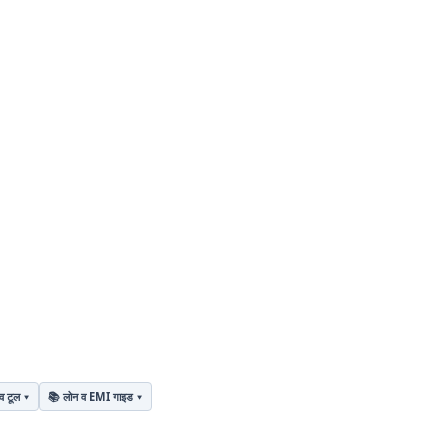
व टूल
📚 लोन व EMI गाइड