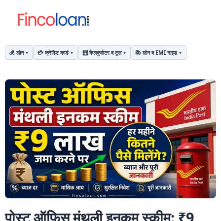
💰 लोन
💳 क्रेडिट कार्ड
🧮 कैलकुलेटर व टूल
📚 लोन व EMI गाइड
पोस्ट ऑफिस मंथली इनकम स्कीम: ₹9