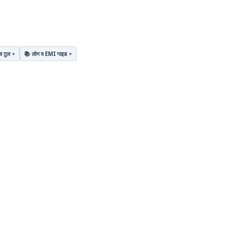
व टूल
📚 लोन व EMI गाइड