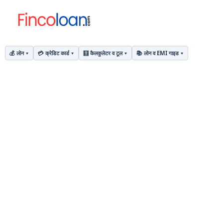
💰 लोन
💳 क्रेडिट कार्ड
🧮 कैलकुलेटर व टूल
📚 लोन व EMI गाइड