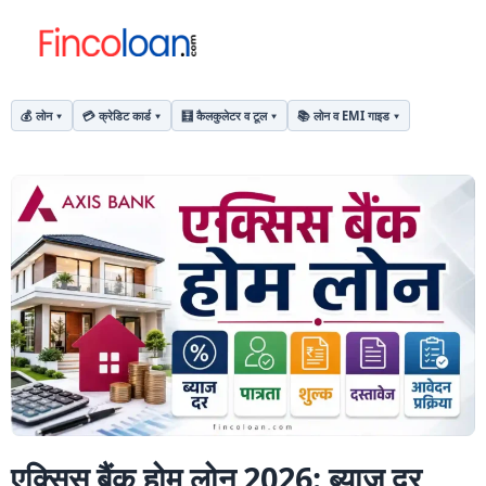
💰 लोन
💳 क्रेडिट कार्ड
🧮 कैलकुलेटर व टूल
📚 लोन व EMI गाइड
एक्सिस बैंक होम लोन 2026: ब्याज दर,