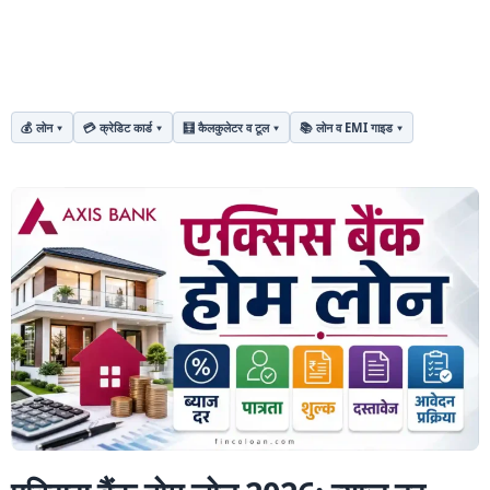
💰 लोन
💳 क्रेडिट कार्ड
🧮 कैलकुलेटर व टूल
📚 लोन व EMI गाइड