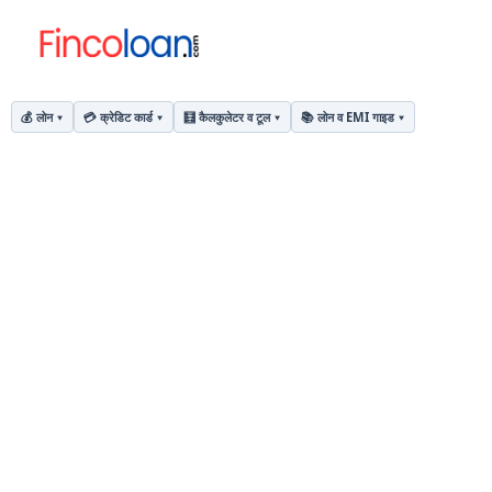
💰 लोन
💳 क्रेडिट कार्ड
🧮 कैलकुलेटर व टूल
📚 लोन व EMI गाइड