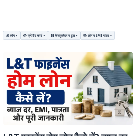
💰 लोन
💳 क्रेडिट कार्ड
🧮 कैलकुलेटर व टूल
📚 लोन व EMI गाइड