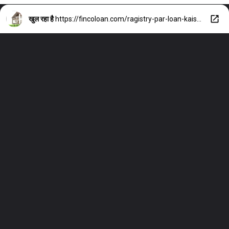
खुल रहा है
https://fincoloan.com/ragistry-par-loan-kaise-le/